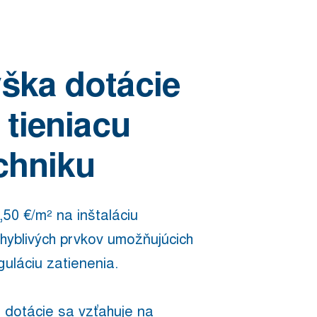
ška dotácie
 tieniacu
chniku
,50 €/m² na inštaláciu
hyblivých prvkov umožňujúcich
guláciu zatienenia.
 dotácie sa vzťahuje na