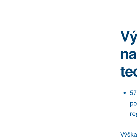
Vý
na
te
57
po
re
Výška