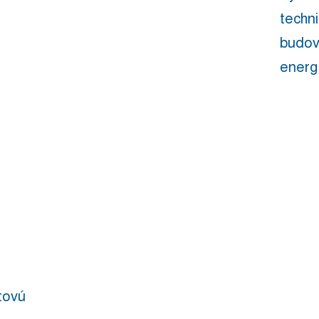
techni
budov
energ
ktovú