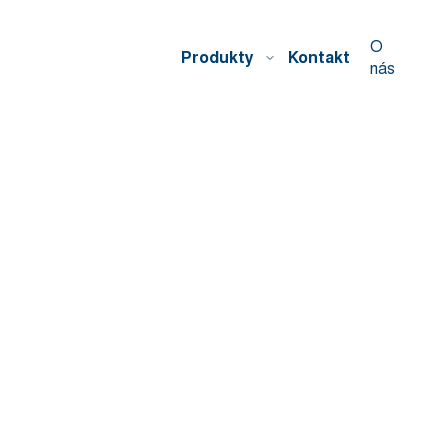
O
Produkty
Kontakt
nás
Domů
Obnov dom