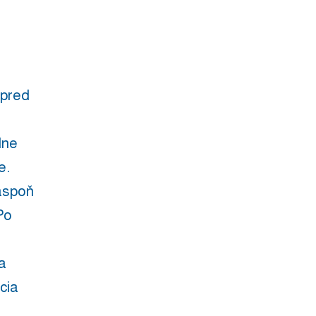
 pred
lne
e.
aspoň
Po
a
ácia