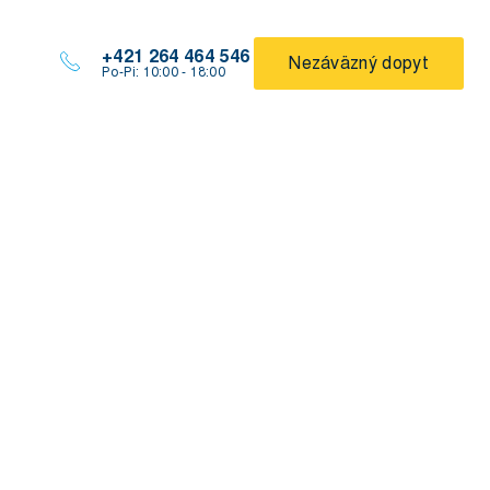
+421 264 464 546
Nezáväzný dopyt
Po-Pi: 10:00 - 18:00