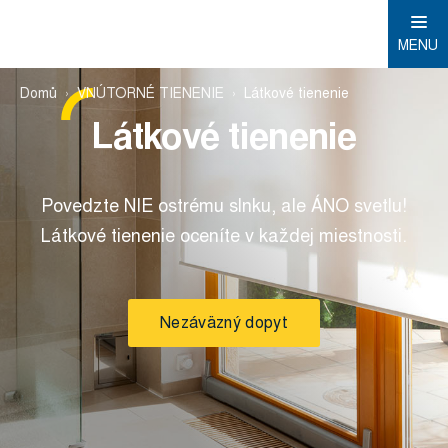
MENU
Domů
VNÚTORNÉ TIENENIE
Látkové tienenie
Látkové tienenie
Povedzte NIE ostrému slnku, ale ÁNO svetlu!
Látkové tienenie oceníte v každej miestnosti.
Nezáväzný dopyt