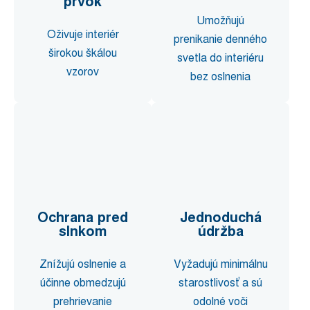
prvok
Umožňujú
Oživuje interiér
prenikanie denného
širokou škálou
svetla do interiéru
vzorov
bez oslnenia
Ochrana pred
Jednoduchá
slnkom
údržba
Znížujú oslnenie a
Vyžadujú minimálnu
účinne obmedzujú
starostlivosť a sú
prehrievanie
odolné voči