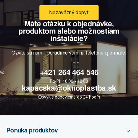
Nezáväzný dopyt
Máte otázku k objednávke,
produktom alebo možnostiam
inštalácie?
Ozvite sa nám – poradíme vám na telefóne aj e-maile.
+421 264 464 546
Po-Pi: 10:00 - 18:00
kapacska@oknoplastba.sk
Obvykle odpovieme do 24 hodín
Ponuka produktov