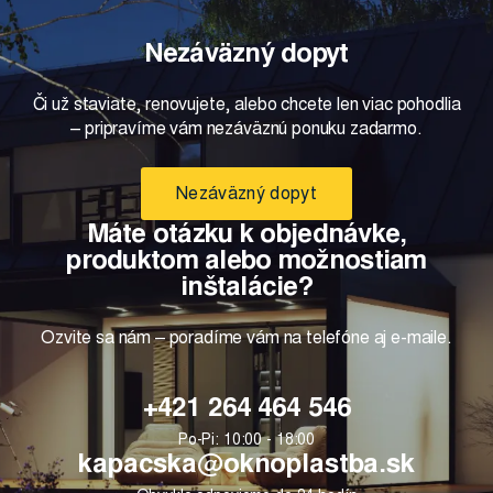
Nezáväzný dopyt
Či už staviate, renovujete, alebo chcete len viac pohodlia
– pripravíme vám nezáväznú ponuku zadarmo.
Nezáväzný dopyt
Máte otázku k objednávke,
produktom alebo možnostiam
inštalácie?
Ozvite sa nám – poradíme vám na telefóne aj e-maile.
+421 264 464 546
Po-Pi: 10:00 - 18:00
kapacska@oknoplastba.sk