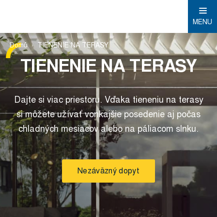
MENU
Domů
TIENENIE NA TERASY
TIENENIE NA TERASY
Dajte si viac priestoru. Vďaka tieneniu na terasy
si môžete užívať vonkajšie posedenie aj počas
chladných mesiacov alebo na páliacom slnku.
Nezáväzný dopyt